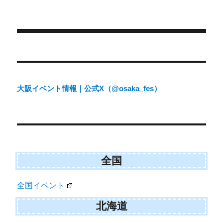
e
e
e
e
i
b
l
稿
テ
o
o
o
o
t
o
日:
ゴ
n
n
n
n
t
o
e
k
リ
r
ー
)
投
稿
ナ
大阪イベント情報｜公式X（@osaka_fes）
ビ
ゲ
ー
シ
ョ
全国
ン
全国イベント
北海道