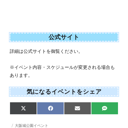
公式サイト
詳細は公式サイトを御覧ください。
※イベント内容・スケジュールが変更される場合も
あります。
気になるイベントをシェア
S
S
S
S
X
F
E
S
h
h
h
h
(
a
m
M
a
a
a
a
T
c
a
S
r
r
r
r
w
e
i
投
カ
大阪城公園イベント