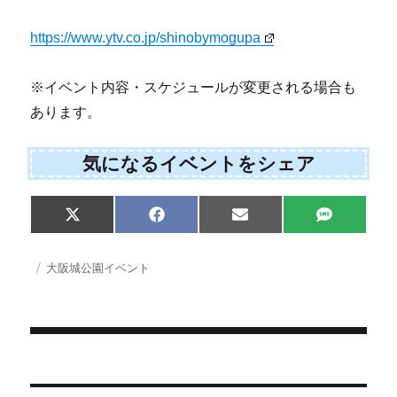
https://www.ytv.co.jp/shinobymogupa
※イベント内容・スケジュールが変更される場合も
あります。
気になるイベントをシェア
S
S
S
S
X
F
E
S
h
h
h
h
(
a
m
M
a
a
a
a
T
c
a
S
r
r
r
r
w
e
i
投
カ
大阪城公園イベント
e
e
e
e
i
b
l
稿
テ
o
o
o
o
t
o
日:
ゴ
n
n
n
n
t
o
e
k
リ
r
ー
)
投
稿