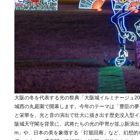
大阪の冬を代表する光の祭典「大阪城イルミナージュ202
城西の丸庭園で開幕します。今年のテーマは「豊臣の夢
と栄華を、光と音の演出で壮大に描き出す歴史没入型イ
阪城天守閣を背景に、武将たちの光の甲冑が並ぶ新演出「Guardi
m」や、日本の美を象徴する「灯籠回廊」など、幻想的