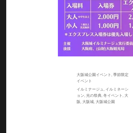
投
カ
大阪城公園イベント
,
季節限定
稿
テ
イベント
日:
ゴ
タ
イルミナージュ
,
イルミネーシ
リ
グ
ョン
,
光の祭典
,
冬イベント
,
大
ー
阪
,
大阪城
,
大阪城公園